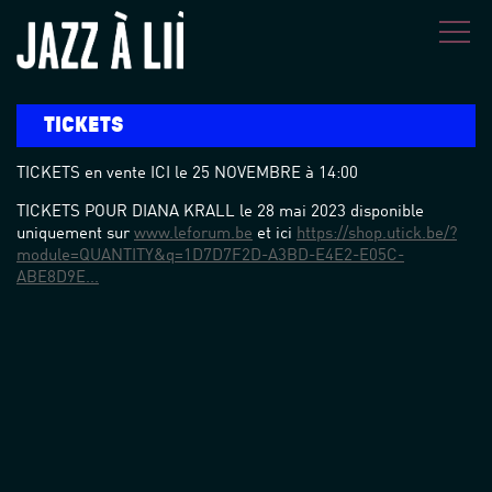
Overslaan en naar de inhoud gaan
TICKETS
TICKETS en vente ICI le 25 NOVEMBRE à 14:00
TICKETS POUR DIANA KRALL le 28 mai 2023 disponible
uniquement sur
www.leforum.be
et ici
https://shop.utick.be/?
module=QUANTITY&q=1D7D7F2D-A3BD-E4E2-E05C-
ABE8D9E...