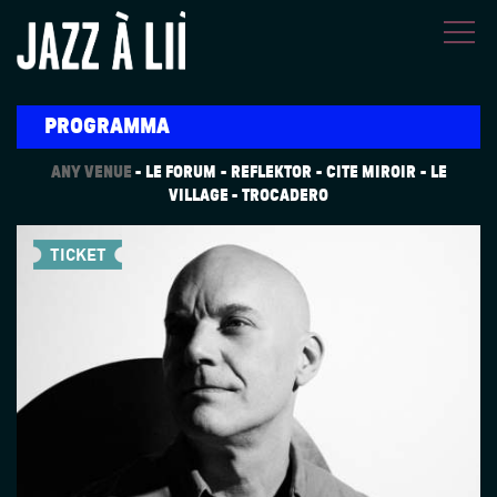
Overslaan en naar de inhoud gaan
PROGRAMMA
ANY VENUE
LE FORUM
REFLEKTOR
CITÉ MIROIR
LE
VILLAGE
TROCADERO
TICKET